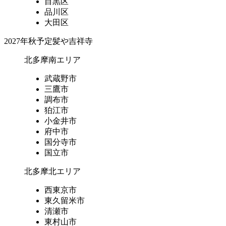
目黒区
品川区
大田区
2027年秋予定
髪や吉祥寺
北多摩南エリア
武蔵野市
三鷹市
調布市
狛江市
小金井市
府中市
国分寺市
国立市
北多摩北エリア
西東京市
東久留米市
清瀬市
東村山市