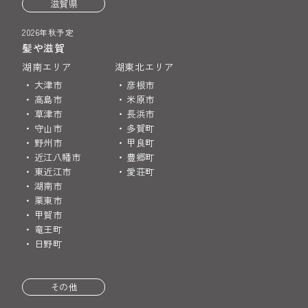
滋賀県
2026年秋予定
髪や滋賀
湖南エリア
湖東北エリア
大津市
彦根市
高島市
米原市
草津市
長浜市
守山市
多賀町
野州市
甲良町
近江八幡市
豊郷町
東近江市
愛荘町
湖南市
栗東市
甲賀市
竜王町
日野町
その他