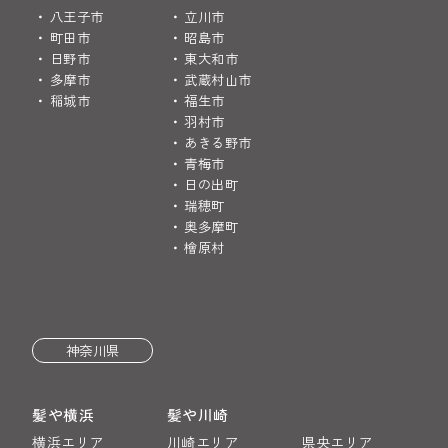
八王子市
立川市
町田市
昭島市
日野市
東大和市
多摩市
武蔵村山市
稲城市
福生市
羽村市
あきる野市
青梅市
日の出町
瑞穂町
奥多摩町
檜原村
神奈川県
髪や横浜
髪や川崎
横浜エリア
川崎エリア
県央エリア