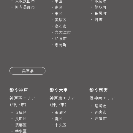
大阪狭山市
阪南市
中区
河内長野市
熊取町
南区
田尻町
東区
岬町
美原区
高石市
泉大津市
和泉市
忠岡町
兵庫県
髪や神戸
髪や六甲
髪や西宮
神戸西エリア
神戸東エリア
阪神南エリア
（神戸市）
（神戸市）
尼崎市
西宮市
兵庫区
東灘区
芦屋市
長田区
灘区
須磨区
中央区
垂水区