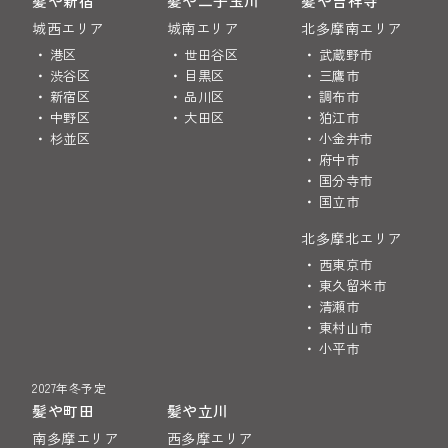
髪や新宿
髪や二子玉川
髪や吉祥寺
城西エリア
城南エリア
北多摩南エリア
港区
世田谷区
武蔵野市
渋谷区
目黒区
三鷹市
新宿区
品川区
調布市
中野区
大田区
狛江市
杉並区
小金井市
府中市
国分寺市
国立市
北多摩北エリア
西東京市
東久留米市
清瀬市
東村山市
小平市
2027年冬予定
髪や町田
髪や立川
南多摩エリア
西多摩エリア