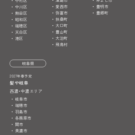
津島市
みよし市
中村区
愛西市
豊明市
中川区
弥富市
豊郷町
熱田区
扶桑町
昭和区
大口町
端穂区
豊山町
天白区
大治町
港区
飛鳥村
岐阜県
2027年春予定
髪や岐阜
西濃・中濃エリア
岐阜市
瑞穂市
羽島市
各務原市
関市
美濃市