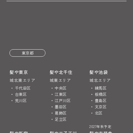
東京都
髪や東京
髪や北千住
髪や池袋
城北東エリア
城東エリア
城北エリア
千代田区
中央区
練馬区
台東区
江東区
板橋区
荒川区
江戸川区
豊島区
墨田区
文京区
葛飾区
北区
足立区
2027年秋予定