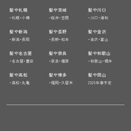
髪や札幌
髪や茨城
髪や川口
・札幌・小樽
・桜井・笠間
・川口・浦和
髪や新潟
髪や長野
髪や金沢
・新潟・長岡
・長野・松本
・金沢・富山
髪や名古屋
髪や奈良
髪や和歌山
・名古屋・豊田
・奈良・橿原
・和歌山・橋本
髪や高松
髪や博多
髪や岡山
・高松・丸亀
・福岡・久留米
2026年春予定