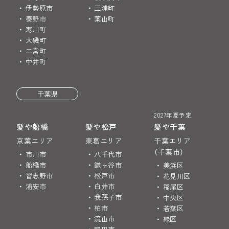
伊勢原市
三浦町
奏野市
葉山町
寒川町
大磯町
二宮町
中井町
千葉県
2027年夏予定
髪や船橋
髪や松戸
髪や千葉
京葉エリア
東葛エリア
千葉エリア
（千葉市）
市川市
八千代市
船橋市
鎌ヶ谷市
美浜区
習志野市
松戸市
花見川区
浦安市
白井市
稲尾区
我孫子市
中央区
柏市
若葉区
流山市
緑区