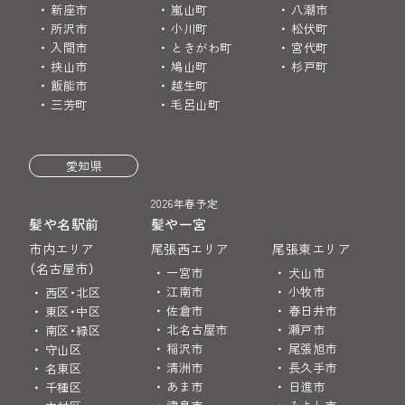
新座市
嵐山町
八潮市
所沢市
小川町
松伏町
入間市
ときがわ町
宮代町
挟山市
鳩山町
杉戸町
飯能市
越生町
三芳町
毛呂山町
愛知県
2026年春予定
髪や名駅前
髪や一宮
市内エリア
尾張西エリア
尾張東エリア
（名古屋市）
一宮市
犬山市
江南市
小牧市
西区・北区
佐倉市
春日井市
東区・中区
北名古屋市
瀬戸市
南区・緑区
稲沢市
尾張旭市
守山区
清洲市
長久手市
名東区
あま市
日進市
千種区