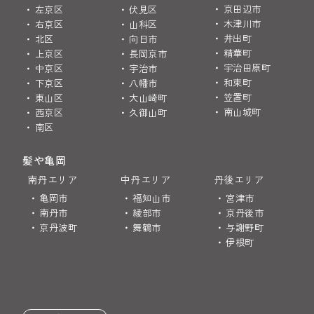
京田辺市
左京区
伏見区
木津川市
右京区
山科区
井出町
北区
向日市
精華町
上京区
長岡京市
宇治田原町
中京区
宇治市
和束町
下京区
八幡市
笠置町
東山区
大山崎町
南山城町
西京区
久御山町
南区
髪や亀岡
南丹エリア
中丹エリア
丹後エリア
亀岡市
福知山市
宮津市
南丹市
綾部市
京丹後市
京丹波町
舞鶴市
与謝野町
伊根町