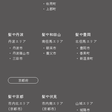
佐用町
上郡町
髪や丹波
髪や和田山
髪や豊岡
丹波エリア
南但馬エリア
北但馬エリア
丹波市
朝来市
豊岡市
丹波篠山市
養父市
香美町
三田市
新温泉町
京都府
髪や京都
髪や伏見
市内北エリア
市内南エリア
山城エリア
（京都市）
（京都市）
城陽市