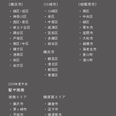
（横浜市）
（川崎市）
（相模原市）
緑区・旭区
川崎区
南区
神奈川区
幸区
中央区
西区・泉区
中原区
緑区
保土ケ谷区
高津区
厚木市
瀬谷区
宮前区
座間市
戸塚区
多摩区
大和市
南区・中区
麻生区
綾瀬市
磯子区
海老名市
横浜市
港南区
愛川町
鶴見区
栄区
清川町
港北区
金沢区
都筑区
青葉区
2026年夏予定
髪や湘南
湘南エリア
横須賀エリア
藤沢市
鎌倉市
茅ヶ崎市
逗子市
平塚市
横須賀市