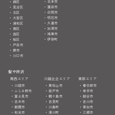
北本市
緑区
蓮田市
見沼区
白岡市
北区
明石市
大宮区
久喜市
浦和区
加須市
南区
鴻巣市
西区
伊奈町
桜区
戸田市
蕨市
川口市
髪や所沢
南西エリア
川越比企エリア
東部エリア
川越市
東松山市
春日部市
ふじみ野市
坂戸市
幸手市
富士見市
鶴ケ島市
越谷市
志木市
吉見町
吉川市
朝霞市
川島町
草加市
和光市
滑川町
三郷市