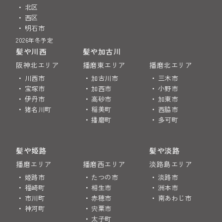
北区
西区
明石市
2026年冬予定
髪や川西
髪や加古川
阪神北エリア
播磨東エリア
播磨北エリア
川西市
加古川市
三木市
宝塚市
加西市
小野市
伊丹市
高砂市
加東市
猪名川町
稲美町
西脇市
播磨町
多可町
髪や姫路
髪や淡路
播磨エリア
播磨西エリア
淡路島エリア
姫路市
たつの市
淡路市
福崎町
相生市
洲本市
市川町
赤穂市
南あわじ市
神河町
宍粟市
太子町