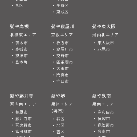
旭区
生野区
東成区
髪や高槻
髪や寝屋川
髪や東大阪
北摂東エリア
京阪エリア
河内北エリア
茨木市
枚方市
東大阪市
高槻市
寝屋川市
八尾市
摂津市
交野市
島本町
四条畷市
大東市
門真市
守口市
髪や藤井寺
髪や堺
髪や泉南
河内南エリア
泉州エリア
泉南エリア
（堺市）
柏原市
岸和田市
藤井寺市
貝塚市
堺区
羽曳野市
泉佐野市
北区
富田林市
泉南市
西区