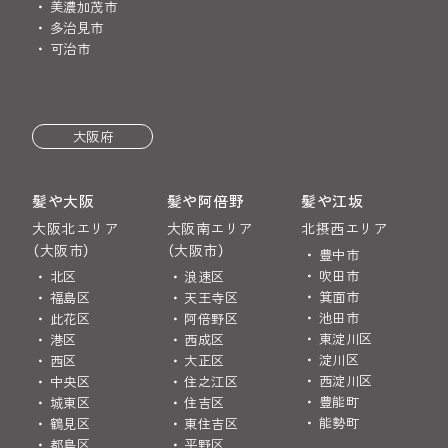
美濃加茂市
多治見市
可治市
大阪府
髪や大阪
髪や阿倍野
髪や江坂
大阪北エリア
大阪南エリア
北摂西エリア
（大阪市）
（大阪市）
豊中市
吹田市
北区
浪速区
箕面市
福島区
天王寺区
池田市
此花区
阿倍野区
東淀川区
港区
西成区
淀川区
西区
大正区
西淀川区
中央区
住之江区
豊能町
城東区
住吉区
能勢町
鶴見区
東住吉区
都島区
平野区