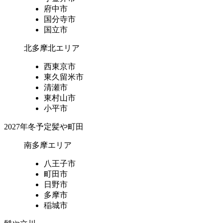
府中市
国分寺市
国立市
北多摩北エリア
西東京市
東久留米市
清瀬市
東村山市
小平市
2027年冬予定
髪や町田
南多摩エリア
八王子市
町田市
日野市
多摩市
稲城市